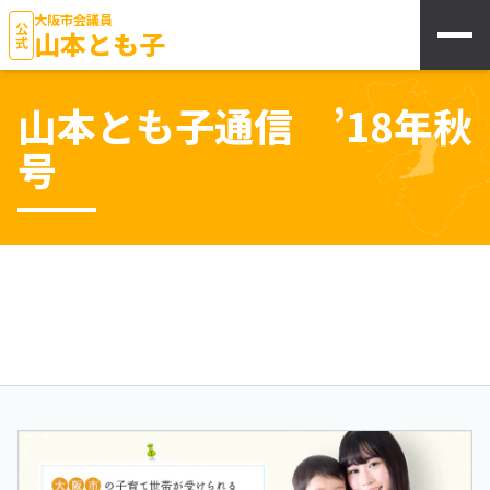
大阪市会議員
公式
山本とも子
山本とも子通信 ’18年秋
号