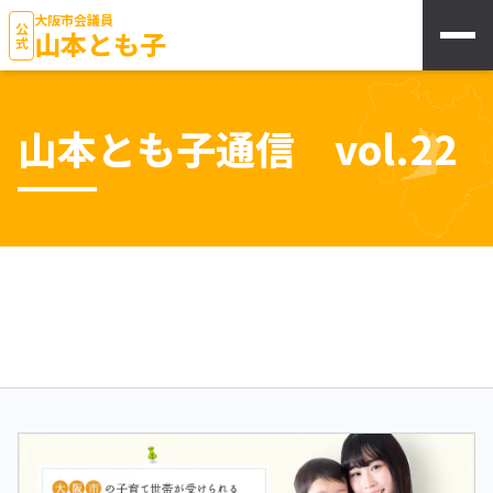
大阪市会議員
公式
山本とも子
山本とも子通信 vol.22